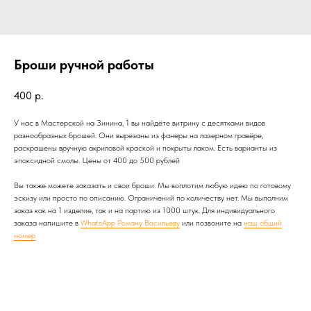
Броши ручной работы
400
р.
У нас в Мастерской на Зинина, 1 вы найдёте витрину с десятками видов
разнообразных брошей. Они вырезаны из фанеры на лазерном гравёре,
раскрашены вручную акриловой краской и покрыты лаком. Есть варианты из
эпоксидной смолы. Цены от 400 до 500 рублей
Вы также можете заказать и свои броши. Мы воплотим любую идею по готовому
эскизу или просто по описанию. Ограничений по количеству нет. Мы выполним
заказ как на 1 изделие, так и на партию из 1000 штук. Для индивидуального
заказа напишите в
WhatsApp Роману Васильеву
или позвоните на
наш общий
номер