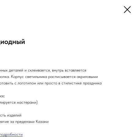
диодный
ных деталей и склеивается, внутрь вставляется
кнопка. Корпус светильника расписывается акриловыми
отовить с логотипом или просто в стилистике праздника
час
олируется мастерами)
сть изделий
иятие за пределами Казани
подробности