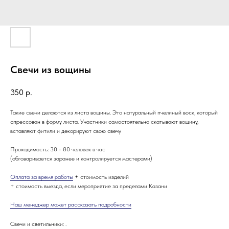
Свечи из вощины
350
р.
Такие свечи делаются из листа вощины. Это натуральный пчелиный воск, который
спрессован в форму листа. Участники самостоятельно скатывают вощину,
вставляют фитили и декорируют свою свечу
Проходимость: 30 - 80 человек в час
(обговаривается заранее и контролируется мастерами)
Оплата за время работы
+ стоимость изделий
+ стоимость выезда, если мероприятие за пределами Казани
Наш менеджер может рассказать подробности
Свечи и светильники: .