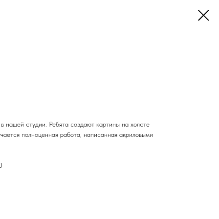
в нашей студии. Ребята создают картины на холсте
учается полноценная работа, написанная акриловыми
0