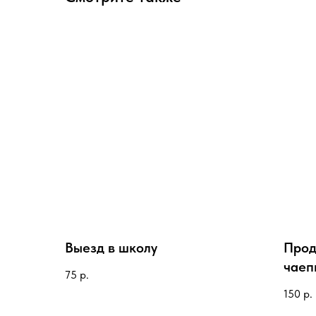
Выезд в школу
Прод
чаеп
75
р.
150
р.