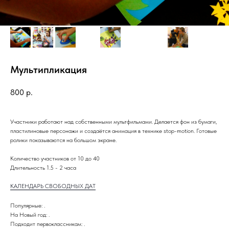
Мультипликация
800
р.
Участники работают над собственными мультфильмами. Делается фон из бумаги,
пластилиновые персонажи и создаётся анимация в технике stop-motion. Готовые
ролики показываются на большом экране.
Количество участников от 10 до 40
Длительность 1.5 - 2 часа
КАЛЕНДАРЬ СВОБОДНЫХ ДАТ
Популярные: .
На Новый год: .
Подходит первоклассникам: .